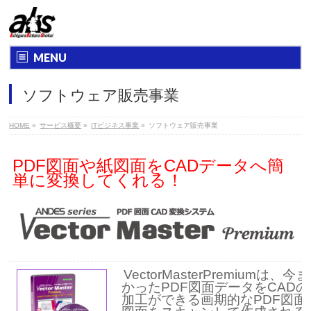
MENU
ソフトウェア販売事業
HOME
»
サービス概要
»
ITビジネス事業
»
ソフトウェア販売事業
PDF図面や紙図面をCADデータへ簡
単に変換してくれる！
VectorMasterPremium
かったPDF図面データをCAD
加工ができる画期的なPDF図面